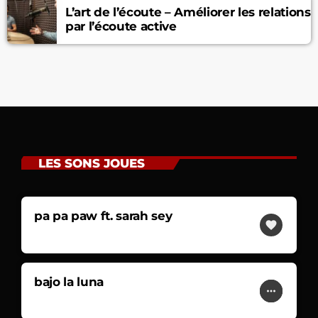
L’art de l’écoute – Améliorer les relations
par l’écoute active
LES SONS JOUES
pa pa paw ft. sarah sey
favorite
DAMSO
bajo la luna
play_arrow
more_horiz
favorite
LUCENZO