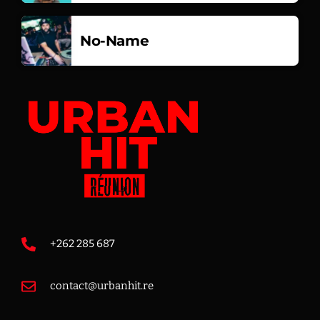
No-Name
+262 285 687
contact@urbanhit.re