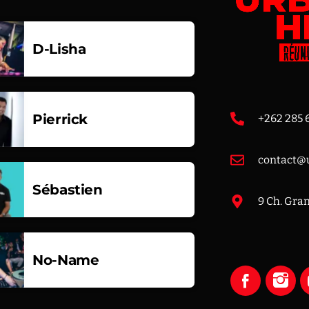
D-Lisha
Pierrick
+262 285 
contact@u
Sébastien
9 Ch. Gra
No-Name