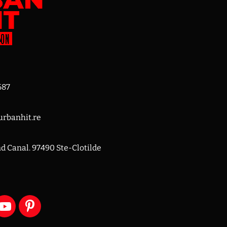
687
rbanhit.re
nd Canal. 97490 Ste-Clotilde