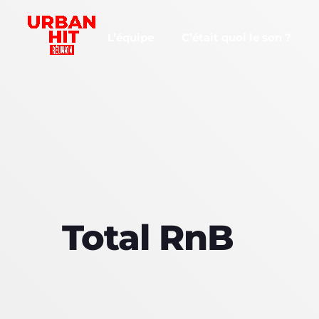
L’équipe
C’était quoi le son ?
Total RnB