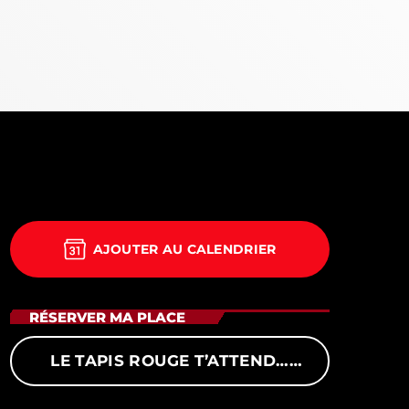
18:00 - 19:00
AJOUTER AU CALENDRIER
m Hits
more_vert
19:00
RÉSERVER MA PLACE
close
LE TAPIS ROUGE T’ATTEND…
m Hits
PRENDS TON BILLET POUR LA
CÉRÉMONIE !
19h00