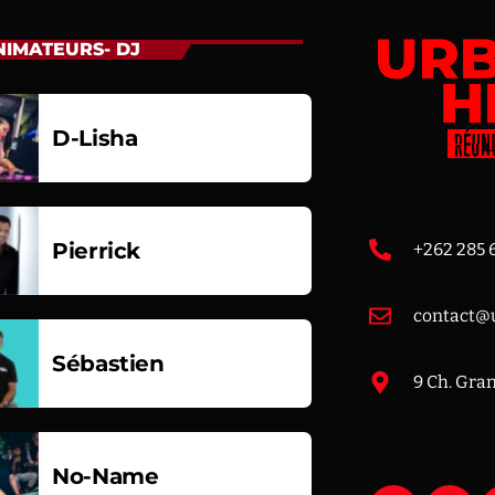
NIMATEURS- DJ
D-Lisha
Pierrick
+262 285 
contact@u
Sébastien
9 Ch. Gra
No-Name