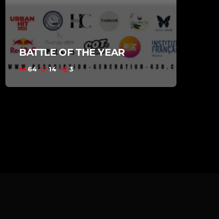
BATTLE OF THE YEAR
64
14
3