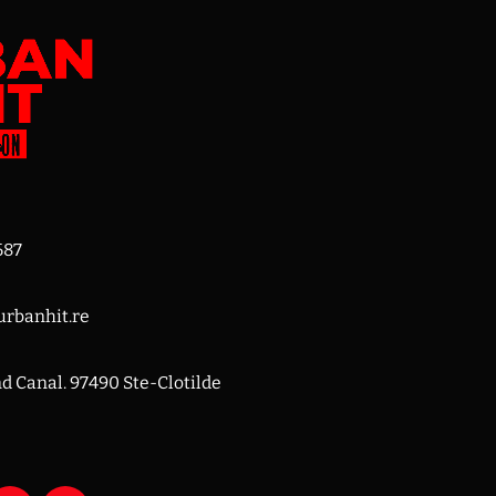
687
rbanhit.re
nd Canal. 97490 Ste-Clotilde