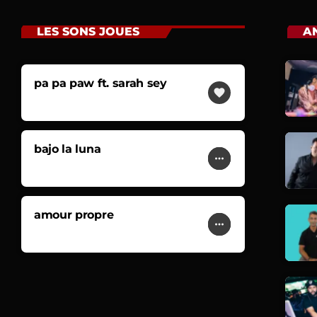
LES SONS JOUES
A
pa pa paw ft. sarah sey
4:58
favorite
DAMSO
bajo la luna
play_arrow
4:55
more_horiz
favorite
LUCENZO
amour propre
play_arrow
4:49
more_horiz
favorite
ZAHO