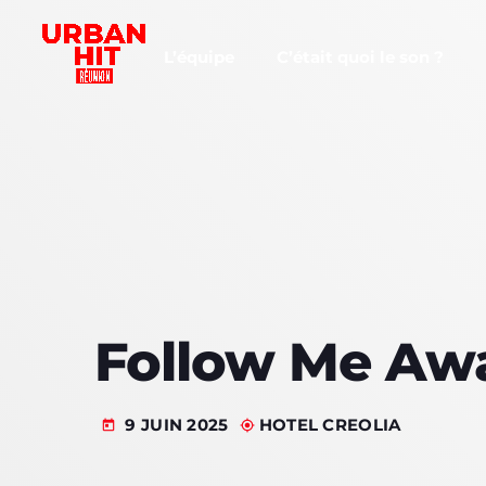
L’équipe
C’était quoi le son ?
Follow Me Aw
9 JUIN 2025
HOTEL CREOLIA
today
my_location